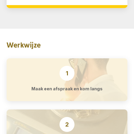
Werkwijze
1
Maak een afspraak en kom langs
2